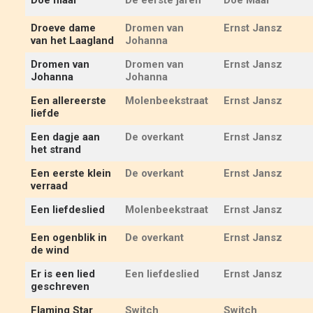
Doe maar
De eerste jaren
Doe Maar
Droeve dame
Dromen van
Ernst Jansz
van het Laagland
Johanna
Dromen van
Dromen van
Ernst Jansz
Johanna
Johanna
Een allereerste
Molenbeekstraat
Ernst Jansz
liefde
Een dagje aan
De overkant
Ernst Jansz
het strand
Een eerste klein
De overkant
Ernst Jansz
verraad
Een liefdeslied
Molenbeekstraat
Ernst Jansz
Een ogenblik in
De overkant
Ernst Jansz
de wind
Er is een lied
Een liefdeslied
Ernst Jansz
geschreven
Flaming Star
Switch
Switch