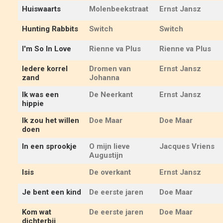
Huiswaarts
Molenbeekstraat
Ernst Jansz
Hunting Rabbits
Switch
Switch
I'm So In Love
Rienne va Plus
Rienne va Plus
Iedere korrel
Dromen van
Ernst Jansz
zand
Johanna
Ik was een
De Neerkant
Ernst Jansz
hippie
Ik zou het willen
Doe Maar
Doe Maar
doen
In een sprookje
O mijn lieve
Jacques Vriens
Augustijn
Isis
De overkant
Ernst Jansz
Je bent een kind
De eerste jaren
Doe Maar
Kom wat
De eerste jaren
Doe Maar
dichterbij