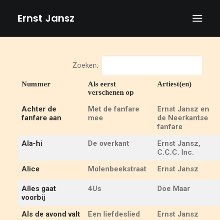
Ernst Jansz
HOME
Zoeken:
AGENDA
Nummer
Als eerst
Artiest(en)
verschenen op
NIEUWS
Achter de
Met de fanfare
Ernst Jansz en
ALBUMS
fanfare aan
mee
de Neerkantse
fanfare
BOEKEN
Ala-hi
De overkant
Ernst Jansz,
TEKSTEN
C.C.C. Inc.
FOTO’S
Alice
Molenbeekstraat
Ernst Jansz
TEKENINGEN
Alles gaat
4Us
Doe Maar
voorbij
VIDEOS
Als de avond valt
Een liefdeslied
Ernst Jansz
BIOGRAFIE