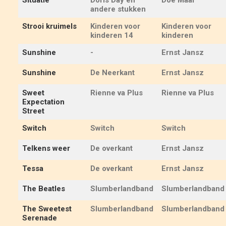
Situatie
Doris Day en
Doe Maar
andere stukken
Strooi kruimels
Kinderen voor
Kinderen voor
kinderen 14
kinderen
Sunshine
-
Ernst Jansz
Sunshine
De Neerkant
Ernst Jansz
Sweet
Rienne va Plus
Rienne va Plus
Expectation
Street
Switch
Switch
Switch
Telkens weer
De overkant
Ernst Jansz
Tessa
De overkant
Ernst Jansz
The Beatles
Slumberlandband
Slumberlandband
The Sweetest
Slumberlandband
Slumberlandband
Serenade