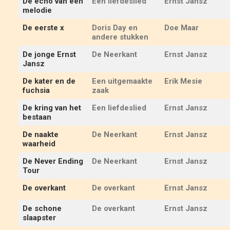
De echo van een
Een liefdeslied
Ernst Jansz
melodie
De eerste x
Doris Day en
Doe Maar
andere stukken
De jonge Ernst
De Neerkant
Ernst Jansz
Jansz
De kater en de
Een uitgemaakte
Erik Mesie
fuchsia
zaak
De kring van het
Een liefdeslied
Ernst Jansz
bestaan
De naakte
De Neerkant
Ernst Jansz
waarheid
De Never Ending
De Neerkant
Ernst Jansz
Tour
De overkant
De overkant
Ernst Jansz
De schone
De overkant
Ernst Jansz
slaapster