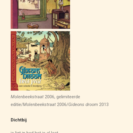
ARCHIEF
Molenbeekstraat
2006, gelimiteerde
editie/
Molenbeekstraat
2006/
Gideons droom
2013
Dichtbij
je ligt in bed het is al laat