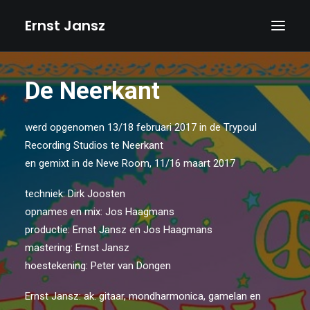
Ernst Jansz
HOME
De Neerkant
AGENDA
werd opgenomen 13/18 februari 2017 in de Trypoul
NIEUWS
Recording Studios te Neerkant
ALBUMS
en gemixt in de Neve Room, 11/16 maart 2017
BOEKEN
techniek: Dirk Joosten
TEKSTEN
opnames en mix: Jos Haagmans
productie: Ernst Jansz en Jos Haagmans
FOTO’S
mastering: Ernst Jansz
TEKENINGEN
hoestekening: Peter van Dongen
VIDEOS
Ernst Jansz: ak. gitaar, mondharmonica, gamelan en
BIOGRAFIE