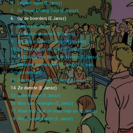
4. Groene ogen (E.Jansz)
5. De Never Ending Tour (E.Jansz)
6. Op de boerderij (E.Jansz)
7. Barbara (E.Jansz)
8. De naakte waarheid (E.Jansz)
9. Als een mantel (E.Jansz/A.Deiwiks)
10. De treurwilg en de linde (E.Jansz)
11. De ballade van Sarina en Kromo (E.Jansz)
12. Meester van het geld (E.Jansz/L.S. van
Schoonderwalt)
13. Dan huilt mijn hart (E.Jansz/L.Jansz)
14. Ze danste (E.Jansz)
15. Belle Hélène (E.Jansz)
16. Moe van verlangen (E.Jansz)
17. Waar mijn graf of waar mijn as (E.Jansz)
18. Als je spiegel lacht (E.Jansz)