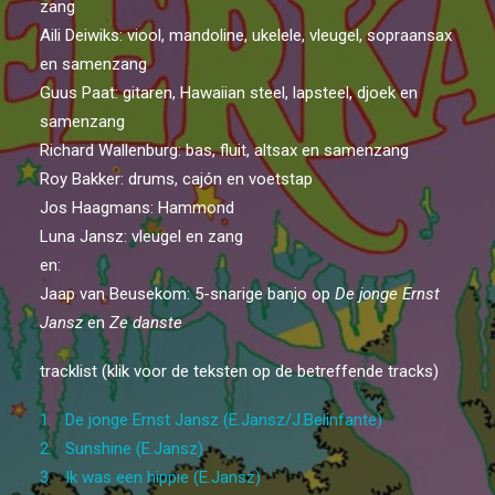
zang
ARCHIEF
Aili Deiwiks: viool, mandoline, ukelele, vleugel, sopraansax
en samenzang
Guus Paat: gitaren, Hawaiian steel, lapsteel, djoek en
samenzang
Richard Wallenburg: bas, fluit, altsax en samenzang
Roy Bakker: drums, cajón en voetstap
Jos Haagmans: Hammond
Luna Jansz: vleugel en zang
en:
Jaap van Beusekom: 5-snarige banjo op
De jonge Ernst
Jansz
en
Ze danste
tracklist (klik voor de teksten op de betreffende tracks)
1. De jonge Ernst Jansz (E.Jansz/J.Belinfante)
2. Sunshine (E.Jansz)
3. Ik was een hippie (E.Jansz)