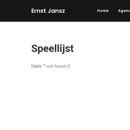
Ernst Jansz
Home
Agen
Speellijst
[table “” not found /]