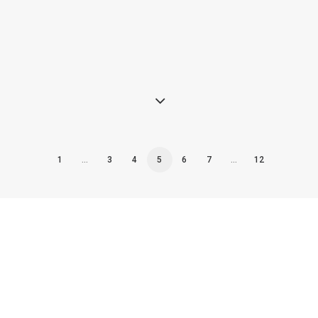
1
…
3
4
5
6
7
…
12