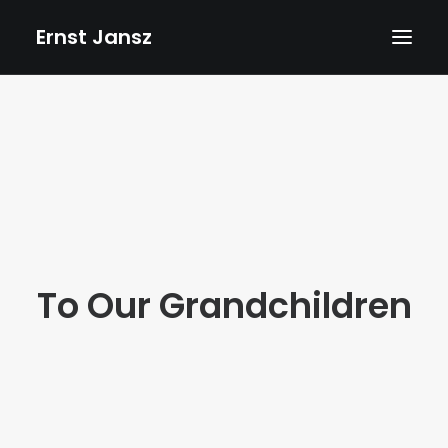
Ernst Jansz
HOME
AGENDA
NIEUWS
ALBUMS
BOEKEN
To Our Grandchildren
TEKSTEN
FOTO’S
TEKENINGEN
VIDEOS
BIOGRAFIE