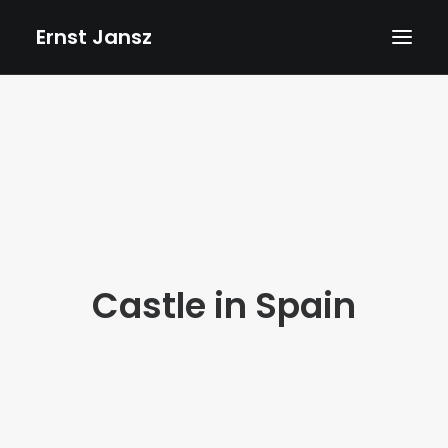
Ernst Jansz
HOME
AGENDA
NIEUWS
ALBUMS
BOEKEN
Castle in Spain
TEKSTEN
FOTO’S
TEKENINGEN
VIDEOS
BIOGRAFIE