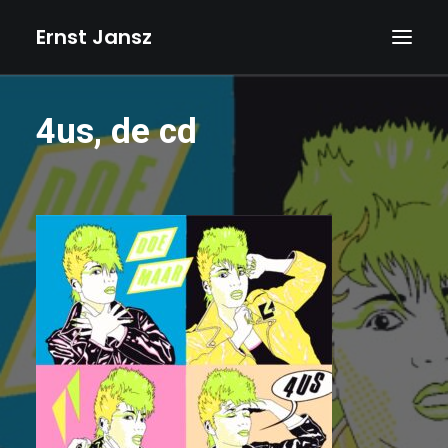
Ernst Jansz
HOME
4us, de cd
AGENDA
NIEUWS
ALBUMS
BOEKEN
TEKSTEN
FOTO’S
TEKENINGEN
VIDEOS
BIOGRAFIE