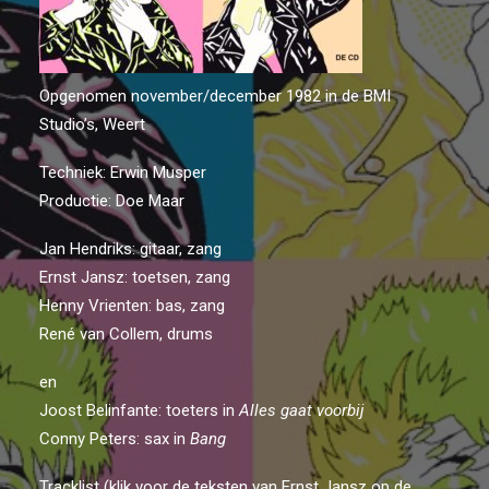
ARCHIEF
Opgenomen november/december 1982 in de BMI
Studio’s, Weert
Techniek: Erwin Musper
Productie: Doe Maar
Jan Hendriks: gitaar, zang
Ernst Jansz: toetsen, zang
Henny Vrienten: bas, zang
René van Collem, drums
en
Joost Belinfante: toeters in
Alles gaat voorbij
Conny Peters: sax in
Bang
Tracklist (klik voor de teksten van Ernst Jansz op de