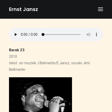
Ernst Jansz
HOME
AGENDA
NIEUWS
Barak 23
2010
ALBUMS
tekst en muziek J.Belmartin/E.Jansz, vocals Jimi
BOEKEN
Bellmartin
TEKSTEN
FOTO’S
TEKENINGEN
VIDEOS
BIOGRAFIE