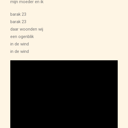
mijn moeder en ik
barak 23
barak 23
daar woonden wij
een ogenblik
in de wind
in de wind