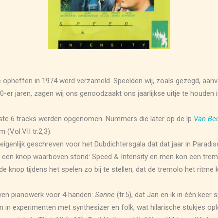
e opheffen in 1974 werd verzameld. Speelden wij, zoals gezegd, aanva
er jaren, zagen wij ons genoodzaakt ons jaarlijkse uitje te houden in
erste 6 tracks werden opgenomen. Nummers die later op de lp
Van B
 (Vol.VII tr.2,3).
eigenlijk geschreven voor het Dubdichtersgala dat dat jaar in Parad
at een knop waarboven stond: Speed & Intensity en men kon een tremo
 knop tijdens het spelen zo bij te stellen, dat de tremolo het ritme 
even pianowerk voor 4 handen:
Sanne
(tr.5), dat Jan en ik in één kee
en in experimenten met synthesizer en folk, wat hilarische stukjes op