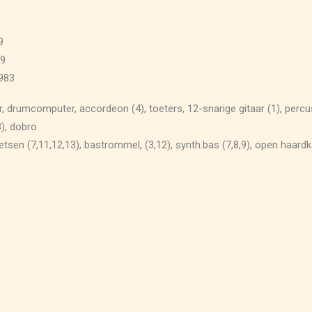
9
89
1983
r, drumcomputer, accordeon (4), toeters, 12-snarige gitaar (1), percus
), dobro
tsen (7,11,12,13), bastrommel, (3,12), synth.bas (7,8,9), open haardk
e