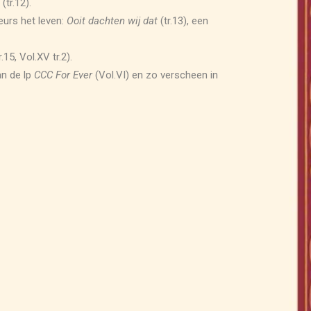
(tr.12).
eurs het leven:
Ooit dachten wij dat
(tr.13), een
15, Vol.XV tr.2).
an de lp
CCC For Ever
(Vol.VI) en zo verscheen in