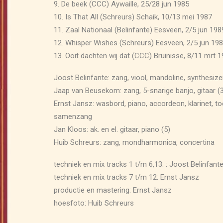
9. De beek (CCC) Aywaille, 25/28 jun 1985
10. Is That All (Schreurs) Schaik, 10/13 mei 1987
11. Zaal Nationaal (Belinfante) Eesveen, 2/5 jun 198
12. Whisper Wishes (Schreurs) Eesveen, 2/5 jun 19
13. Ooit dachten wij dat (CCC) Bruinisse, 8/11 mrt 
Joost Belinfante: zang, viool, mandoline, synthesize
Jaap van Beusekom: zang, 5-snarige banjo, gitaar (3
Ernst Jansz: wasbord, piano, accordeon, klarinet, toe
samenzang
Jan Kloos: ak. en el. gitaar, piano (5)
Huib Schreurs: zang, mondharmonica, concertina
techniek en mix tracks 1 t/m 6,13: : Joost Belinfant
techniek en mix tracks 7 t/m 12: Ernst Jansz
productie en mastering: Ernst Jansz
hoesfoto: Huib Schreurs