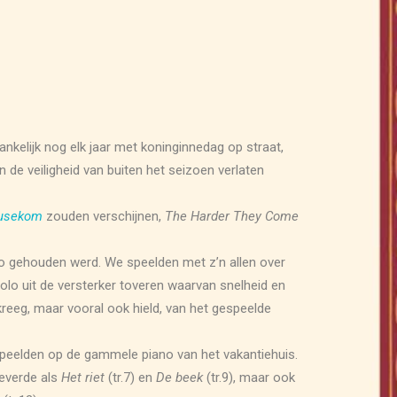
nkelijk nog elk jaar met koninginnedag op straat,
 de veiligheid van buiten het seizoen verlaten
eusekom
zouden verschijnen,
The Harder They Come
iso gehouden werd. We speelden met z’n allen over
lo uit de versterker toveren waarvan snelheid en
kreeg, maar vooral ook hield, van het gespeelde
r speelden op de gammele piano van het vakantiehuis.
leverde als
Het riet
(tr.7) en
De beek
(tr.9), maar ook