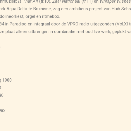
onmuziek:
Is That All
(tr.10),
Zaal Nationaal
(tr.11) en
Whisper Wishes
ark Aqua Delta te Bruinisse, zag een ambitieus project van Huib Schr
olineorkest, orgel en ritmebox.
984 in Paradiso en integraal door de VPRO radio uitgezonden (Vol.XI tr.
ze plaat alleen uitbrengen in combinatie met oud live werk, geplukt v
.
g 1980
0
80
983