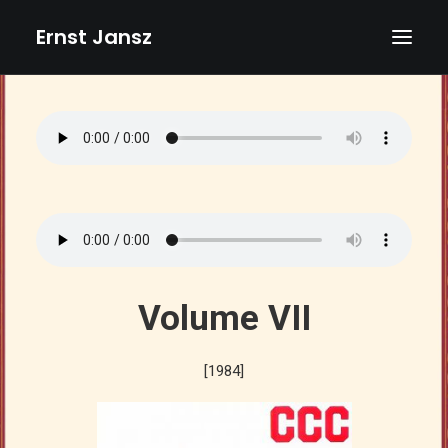
Ernst Jansz
HOME
AGENDA
NIEUWS
ALBUMS
BOEKEN
TEKSTEN
Volume VII
FOTO’S
TEKENINGEN
[1984]
VIDEOS
BIOGRAFIE