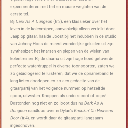
experimenteren met het en masse weglaten van de
eerste tel.
Bij
Dark As A Dungeon
(tr.3), een klassieker over het
leven in de kolenmijnen, aanvankelijk alleen vertolkt door
Jaap op gitaar, haalde Joost bij het indubben in de studio
van Johnny Hoes de meest wonderlijke geluiden uit zijn
synthesizer: het knarsen en piepen van de wielen van
kolentreinen. Bij de daarna uit zijn hoge hoed getoverde
perfecte waterdruppel in diverse toonsoorten, zaten we
zo gebiologeerd te luisteren, dat we de opnameband te
lang lieten doorlopen en zo een gedeelte van de
gitaarpartij van het volgende nummer, op hetzelfde
spoor, uitwisten. Knoppen als undo record of oeps!
Bestonden nog niet en zo loopt dus nu
Dark As A
Dungeon
naadloos over in Dylan’s
Knockin’ On Heavens
Door
(tr.4), en wordt daar de gitaarpartij langzaam
ingeschoven.