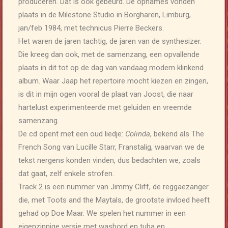
produceren. Dat is ook gebeurd. De opnames vonden
plaats in de Milestone Studio in Borgharen, Limburg,
jan/feb 1984, met technicus Pierre Beckers.
Het waren de jaren tachtig, de jaren van de synthesizer.
Die kreeg dan ook, met de samenzang, een opvallende
plaats in dit tot op de dag van vandaag modern klinkend
album. Waar Jaap het repertoire mocht kiezen en zingen,
is dit in mijn ogen vooral de plaat van Joost, die naar
hartelust experimenteerde met geluiden en vreemde
samenzang.
De cd opent met een oud liedje:
Colinda
, bekend als The
French Song van Lucille Starr, Franstalig, waarvan we de
tekst nergens konden vinden, dus bedachten we, zoals
dat gaat, zelf enkele strofen.
Track 2 is een nummer van Jimmy Cliff, de reggaezanger
die, met Toots and the Maytals, de grootste invloed heeft
gehad op Doe Maar. We spelen het nummer in een
eigenzinnige versie met wasbord en tuba en