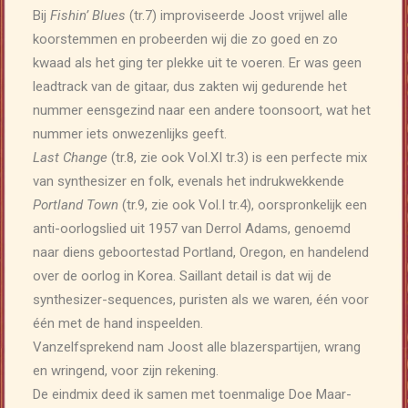
Bij
Fishin’ Blues
(tr.7) improviseerde Joost vrijwel alle
koorstemmen en probeerden wij die zo goed en zo
kwaad als het ging ter plekke uit te voeren. Er was geen
leadtrack van de gitaar, dus zakten wij gedurende het
nummer eensgezind naar een andere toonsoort, wat het
nummer iets onwezenlijks geeft.
Last Change
(tr.8, zie ook Vol.XI tr.3) is een perfecte mix
van synthesizer en folk, evenals het indrukwekkende
Portland Town
(tr.9, zie ook Vol.I tr.4), oorspronkelijk een
anti-oorlogslied uit 1957 van Derrol Adams, genoemd
naar diens geboortestad Portland, Oregon, en handelend
over de oorlog in Korea. Saillant detail is dat wij de
synthesizer-sequences, puristen als we waren, één voor
één met de hand inspeelden.
Vanzelfsprekend nam Joost alle blazerspartijen, wrang
en wringend, voor zijn rekening.
De eindmix deed ik samen met toenmalige Doe Maar-