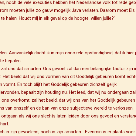
n, noch de vele executies hebben het Nederlandse volk tot rede geb
aarom moeten jullie zo gauw mogelijk Java verlaten. Daarom moet El
te halen. Houdt mij in elk geval op de hoogte, willen jullie?’
elen. Aanvankelijk dacht ik in mijn onnozele opstandigheid, dat ik hi
te bepalen.
, zal ons dat smarten. Ons gevoel zal dan een belangrijke factor zijn 
t. Het beeld dat wij ons vormen van dit Goddelijk gebeuren komt echt
 vormt. En toch blijft het Goddelijk gebeuren zichzelf gelijk.
ndervonden, bepaalt zijn houding nu. Het leed, dat wij nu ondergaan z
at ons overkomt, zal het beeld, dat wij ons van het Goddelijk gebeure
ons van onszelf en de ban van onze subjectieve wereld te verlossen.
ontgaan als wij ons slechts laten leiden door ons gevoel en verstan
hart.
och in zijn gevoelens, noch in zijn smarten… Evenmin is er plaats voo