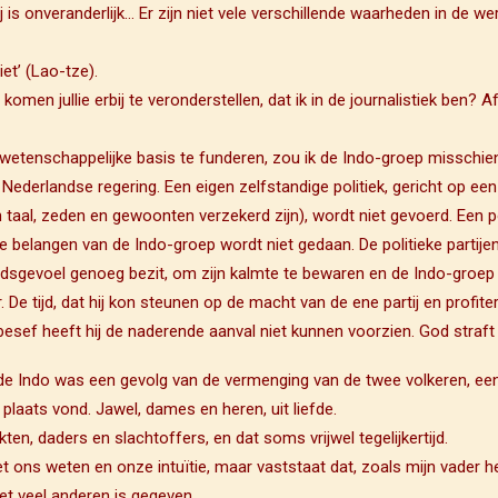
is onveranderlijk… Er zijn niet vele verschillende waarheden in de we
iet’ (Lao-tze).
men jullie erbij te veronderstellen, dat ik in de journalistiek ben? Af
n wetenschappelijke basis te funderen, zou ik de Indo-groep misschien
ederlandse regering. Een eigen zelfstandige politiek, gericht op ee
aal, zeden en gewoonten verzekerd zijn), wordt niet gevoerd. Een polit
 de belangen van de Indo-groep wordt niet gedaan. De politieke partije
idsgevoel genoeg bezit, om zijn kalmte te bewaren en de Indo-groep ui
. De tijd, dat hij kon steunen op de macht van de ene partij en profit
itsbesef heeft hij de naderende aanval niet kunnen voorzien. God straf
van de Indo was een gevolg van de vermenging van de twee volkeren,
laats vond. Jawel, dames en heren, uit liefde.
, daders en slachtoffers, en dat soms vrijwel tegelijkertijd.
t ons weten en onze intuïtie, maar vaststaat dat, zoals mijn vader h
iet veel anderen is gegeven.