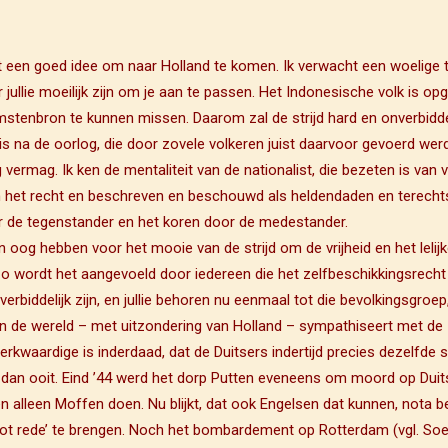
het een goed idee om naar Holland te komen. Ik verwacht een woelige t
jullie moeilijk zijn om je aan te passen. Het Indonesische volk is op
omstenbron te kunnen missen. Daarom zal de strijd hard en onverbidde
 is na de oorlog, die door zovele volkeren juist daarvoor gevoerd werd
g vermag. Ik ken de mentaliteit van de nationalist, die bezeten is van
 het recht en beschreven en beschouwd als heldendaden en terechtstel
or de tegenstander en het koren door de medestander.
n oog hebben voor het mooie van de strijd om de vrijheid en het lelijk
 zo wordt het aangevoeld door iedereen die het zelfbeschikkingsrecht 
verbiddelijk zijn, en jullie behoren nu eenmaal tot die bevolkingsgroep
n de wereld – met uitzondering van Holland – sympathiseert met de In
kwaardige is inderdaad, dat de Duitsers indertijd precies dezelfde s
er dan ooit. Eind ’44 werd het dorp Putten eveneens om moord op Dui
n alleen Moffen doen. Nu blijkt, dat ook Engelsen dat kunnen, nota 
t rede’ te brengen. Noch het bombardement op Rotterdam (vgl. Soer