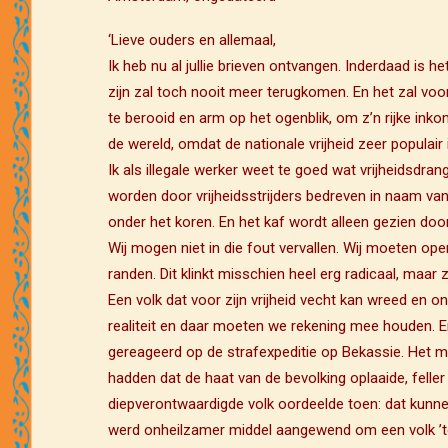
‘Lieve ouders en allemaal,
Ik heb nu al jullie brieven ontvangen. Inderdaad is 
zijn zal toch nooit meer terugkomen. En het zal voor 
te berooid en arm op het ogenblik, om z’n rijke ink
de wereld, omdat de nationale vrijheid zeer populair
Ik als illegale werker weet te goed wat vrijheidsdran
worden door vrijheidsstrijders bedreven in naam van
onder het koren. En het kaf wordt alleen gezien do
Wij mogen niet in die fout vervallen. Wij moeten ope
randen. Dit klinkt misschien heel erg radicaal, maar
Een volk dat voor zijn vrijheid vecht kan wreed en on
realiteit en daar moeten we rekening mee houden. E
gereageerd op de strafexpeditie op Bekassie. Het mer
hadden dat de haat van de bevolking oplaaide, fell
diepverontwaardigde volk oordeelde toen: dat kunne
werd onheilzamer middel aangewend om een volk ’to