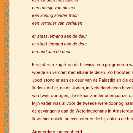
een student met idealen
een meisje van plezier
een koning zonder troon
een verteller van verhalen
er staat iemand aan de deur
er staat iemand aan de deur
iemand aan de deur
Eergisteren zag ik op de televisie een programma w
woede en verdriet met elkaar te delen. Zo hoopten z
Jood stond er aan de deur van de Palestijn en die d
Ik denk dat er, na de Joden, in Nederland geen bevo
van twee oorlogen, die elkaar zonder adempauze opvo
Mijn vader was al vóór de tweede wereldoorlog naar
de gevangenis aan de Weteringschans in Amsterdam, u
Ik wil hier enkele brieven citeren die hij vlak na de b
Amsterdam, ongedateerd