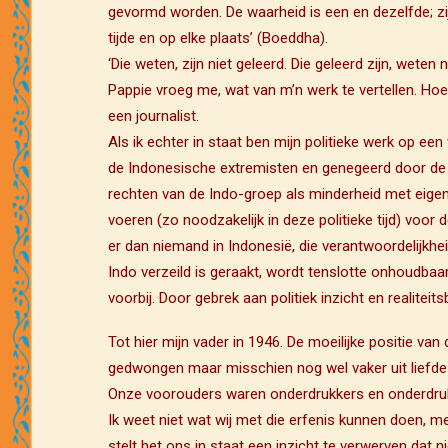
gevormd worden. De waarheid is een en dezelfde; zij 
tijde en op elke plaats’ (Boeddha).
‘Die weten, zijn niet geleerd. Die geleerd zijn, weten n
Pappie vroeg me, wat van m’n werk te vertellen. Hoe ko
een journalist.
Als ik echter in staat ben mijn politieke werk op ee
de Indonesische extremisten en genegeerd door de N
rechten van de Indo-groep als minderheid met eigen t
voeren (zo noodzakelijk in deze politieke tijd) voor
er dan niemand in Indonesië, die verantwoordelijkhe
Indo verzeild is geraakt, wordt tenslotte onhoudbaar
voorbij. Door gebrek aan politiek inzicht en realite
Tot hier mijn vader in 1946. De moeilijke positie 
gedwongen maar misschien nog wel vaker uit liefde p
Onze voorouders waren onderdrukkers en onderdrukten
Ik weet niet wat wij met die erfenis kunnen doen, me
stelt het ons in staat een inzicht te verwerven dat n