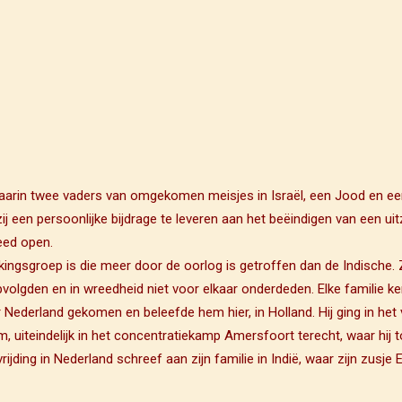
aarin twee vaders van omgekomen meisjes in Israël, een Jood en een
ij een persoonlijke bijdrage te leveren aan het beëindigen van een u
eed open.
lkingsgroep is die meer door de oorlog is getroffen dan de Indische.
lgden en in wreedheid niet voor elkaar onderdeden. Elke familie ken
 Nederland gekomen en beleefde hem hier, in Holland. Hij ging in he
iteindelijk in het concentratiekamp Amersfoort terecht, waar hij to
evrijding in Nederland schreef aan zijn familie in Indië, waar zijn zusj