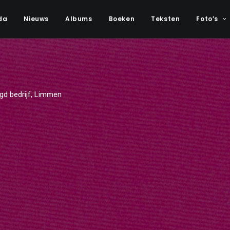
da
Nieuws
Albums
Boeken
Teksten
Foto’s
gd bedrijf, Limmen