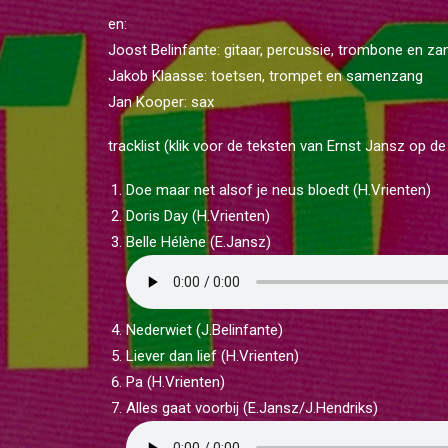
en:
Joost Belinfante: gitaar, percussie, trombone en za
Jakob Klaasse: toetsen, trompet en samenzang
Jan Kooper: sax
tracklist (klik voor de teksten van Ernst Jansz op d
Doe maar net alsof je neus bloedt (H.Vrienten)
Doris Day (H.Vrienten)
Belle Hélène (E.Jansz)
Nederwiet (J.Belinfante)
Liever dan lief (H.Vrienten)
Pa (H.Vrienten)
Alles gaat voorbij (E.Jansz/J.Hendriks)