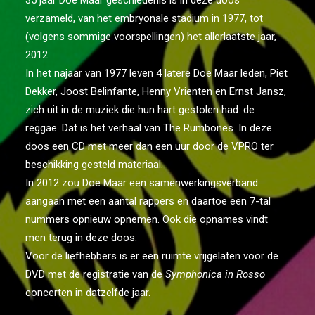
35 jaar Doe Maar geschiedenis is in deze doos
verzameld, van het embryonale stadium in 1977, tot
(volgens sommige voorspellingen) het allerlaatste jaar,
2012.
In het najaar van 1977 leven 4 latere Doe Maar leden, Piet
Dekker, Joost Belinfante, Henny Vrienten en Ernst Jansz,
zich uit in de muziek die hun hart gestolen had: de
reggae. Dat is het verhaal van The Rumbones. In deze
doos een CD met meer dan een uur door de VPRO ter
beschikking gesteld materiaal.
In 2012 zou Doe Maar een samenwerkingsverband
aangaan met een aantal rappers en daartoe een 7-tal
nummers opnieuw opnemen. Ook die opnames vindt
men terug in deze doos.
Voor de liefhebbers is er een ruimte vrijgelaten voor de
DVD met de registratie van de
Symphonica in Rosso
concerten in datzelfde jaar.