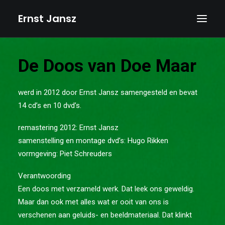
Ernst Jansz
HOME
De Doos van Doe Maar
AGENDA
werd in 2012 door Ernst Jansz samengesteld en bevat
NIEUWS
14 cd’s en 10 dvd’s.
ALBUMS
remastering 2012: Ernst Jansz
BOEKEN
samenstelling en montage dvd’s: Hugo Rikken
TEKSTEN
vormgeving: Piet Schreuders
FOTO’S
Verantwoording
TEKENINGEN
Een doos met verzameld werk. Dat leek ons geweldig.
Maar dan ook met alles wat er ooit van ons is
VIDEOS
verschenen aan geluids- en beeldmateriaal. Dat klinkt
BIOGRAFIE