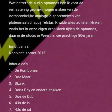
Wat betreft de audio opnames heb ik voor de
remastering gebruik mogen maken van de
oorspronkelijke analoge 2-sporenmixen van
platenmaatschappij Telstar. Ik wilde alles zo laten klinken,
zoals het in onze eigen oren klonk tijden de opnames,
daar in de studio in Weert, in die prachtige 80er jaren.
Ernst Jansz,
Neerkant, zomer 2012
Inhoud cd’s
1. De Rumbones
2. Doe Maar
3. Skunk
4. Doris Day en andere stukken
5. Doe de Dub
6. 4Us de lp
7. 4Us de cd