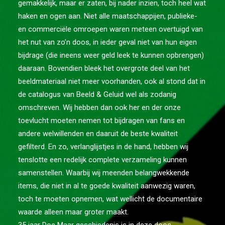
gemakkelijk, maar er zaten, bij nader inzien, toch heel wat
ARCHIEF
haken en ogen aan. Niet alle maatschappijen, publieke-
en commerciële omroepen waren meteen overtuigd van
het nut van zo’n doos, in ieder geval niet van hun eigen
bijdrage (die ineens weer geld leek te kunnen opbrengen)
daaraan. Bovendien bleek het overgrote deel van het
beeldmateriaal niet meer voorhanden, ook al stond dat in
de catalogus van Beeld & Geluid wel als zodanig
omschreven. Wij hebben dan ook her en der onze
toevlucht moeten nemen tot bijdragen van fans en
andere welwillenden en daaruit de beste kwaliteit
gefilterd. En zo, verlanglijstjes in de hand, hebben wij
tenslotte een redelijk complete verzameling kunnen
samenstellen. Waarbij wij meenden belangwekkende
items, die niet in al te goede kwaliteit aanwezig waren,
toch te moeten opnemen, wat wellicht de documentaire
waarde alleen maar groter maakt.